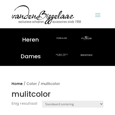
Heren
Dames
Home
/ Color / mulitcolor
mulitcolor
Enig resultaat