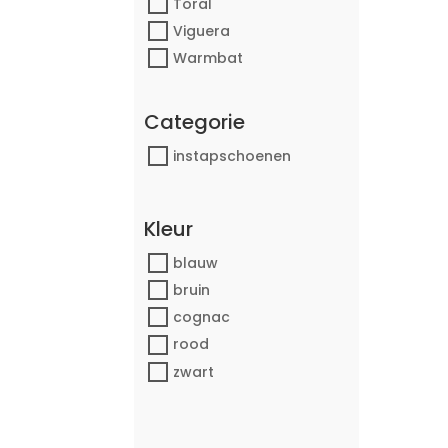
Toral
Viguera
Warmbat
Categorie
instapschoenen
Kleur
blauw
bruin
cognac
rood
zwart