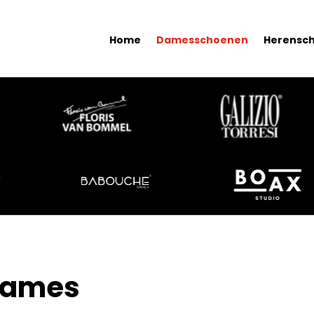
Home
Damesschoenen
Herensc
ames