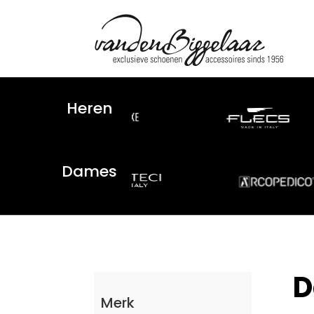
Heren
Dames
D
Merk