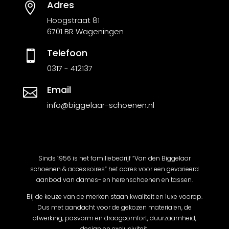
Adres

Hoogstraat 81
6701 BR Wageningen
Telefoon

0317 - 412137
Email

info@biggelaar-schoenen.nl
Sinds 1956 is het familiebedrijf “Van den Biggelaar
schoenen & accessoires” het adres voor een gevarieerd
aanbod van dames- en herenschoenen en tassen.
Bij de keuze van de merken staan kwaliteit en luxe voorop.
Dus met aandacht voor de gekozen materialen, de
afwerking, pasvorm en draagcomfort, duurzaamheid,
design en exclusiviteit.