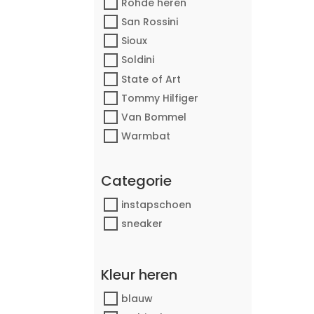
Rohde heren
San Rossini
Sioux
Soldini
State of Art
Tommy Hilfiger
Van Bommel
Warmbat
Categorie
instapschoen
sneaker
Kleur heren
blauw