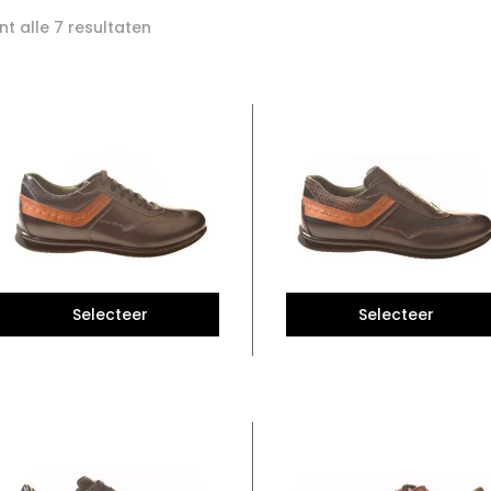
Gesorteerd
t alle 7 resultaten
op
nieuwste