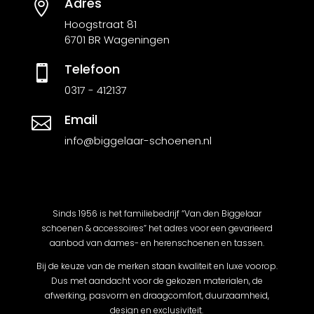
Adres

Hoogstraat 81
6701 BR Wageningen
Telefoon

0317 - 412137
Email

info@biggelaar-schoenen.nl
Sinds 1956 is het familiebedrijf “Van den Biggelaar
schoenen & accessoires” het adres voor een gevarieerd
aanbod van dames- en herenschoenen en tassen.
Bij de keuze van de merken staan kwaliteit en luxe voorop.
Dus met aandacht voor de gekozen materialen, de
afwerking, pasvorm en draagcomfort, duurzaamheid,
design en exclusiviteit.