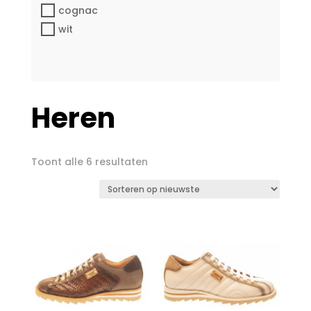
cognac
wit
Heren
Gesorteerd
Toont alle 6 resultaten
op
nieuwste