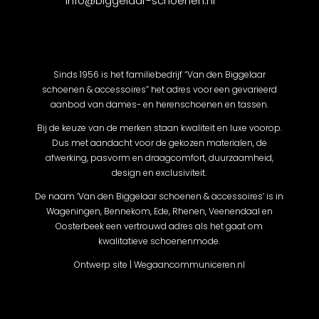
info@biggelaar-schoenen.nl
Sinds 1956 is het familiebedrijf “Van den Biggelaar
schoenen & accessoires” het adres voor een gevarieerd
aanbod van dames- en herenschoenen en tassen.
Bij de keuze van de merken staan kwaliteit en luxe voorop.
Dus met aandacht voor de gekozen materialen, de
afwerking, pasvorm en draagcomfort, duurzaamheid,
design en exclusiviteit.
De naam ‘Van den Biggelaar schoenen & accessoires’ is in
Wageningen, Bennekom, Ede, Rhenen, Veenendaal en
Oosterbeek een vertrouwd adres als het gaat om
kwalitatieve schoenenmode.
Ontwerp site | Wegaancommuniceren.nl