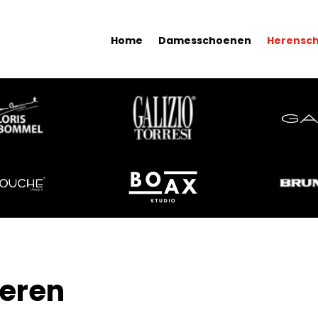
Home
Damesschoenen
Herensc
eren