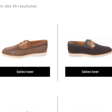
Gesorteerd
t alle 46 resultaten
op
nieuwste