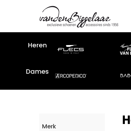
Heren
Dames
H
Merk