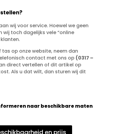
stellen?
taan wij voor service. Hoewel we geen
wij toch dagelijks vele “online
 klanten.
of tas op onze website, neem dan
telefonisch contact met ons op
(0317 –
an direct vertellen of dit artikel op
st. Als u dat wilt, dan sturen wij dit
 informeren naar beschikbare maten
schikbaarheid en prijs