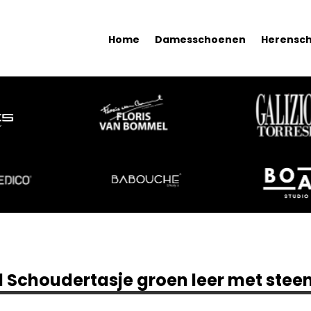
Home
Damesschoenen
Herensc
1 Schoudertasje groen leer met steen