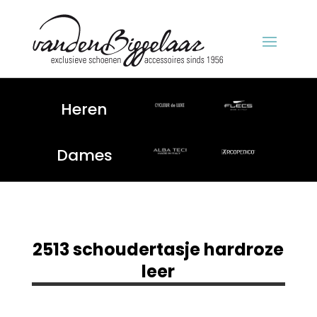
Heren
Dames
2513 schoudertasje hardroze
leer