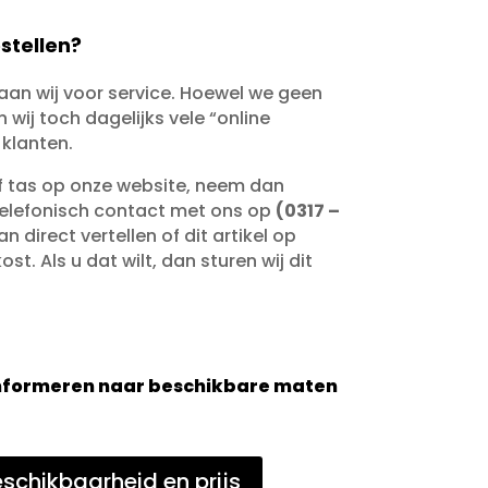
stellen?
taan wij voor service. Hoewel we geen
wij toch dagelijks vele “online
 klanten.
of tas op onze website, neem dan
telefonisch contact met ons op
(0317 –
an direct vertellen of dit artikel op
st. Als u dat wilt, dan sturen wij dit
 informeren naar beschikbare maten
schikbaarheid en prijs