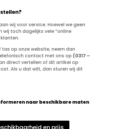
stellen?
taan wij voor service. Hoewel we geen
wij toch dagelijks vele “online
 klanten.
of tas op onze website, neem dan
telefonisch contact met ons op
(0317 –
an direct vertellen of dit artikel op
st. Als u dat wilt, dan sturen wij dit
 informeren naar beschikbare maten
schikbaarheid en prijs