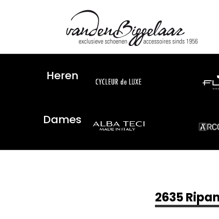
Heren
Dames
2635 Ripan