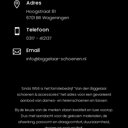
Adres

Hoogstraat 81
6701 BR Wageningen
Telefoon

0317 - 412137
Email

info@biggelaar-schoenen.nl
Sinds 1956 is het familiebedrijf “Van den Biggelaar
schoenen & accessoires” het adres voor een gevarieerd
aanbod van dames- en herenschoenen en tassen.
Bij de keuze van de merken staan kwaliteit en luxe voorop.
Dus met aandacht voor de gekozen materialen, de
afwerking, pasvorm en draagcomfort, duurzaamheid,
design en exclusiviteit.