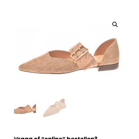
Vraag of “online” bestellen?