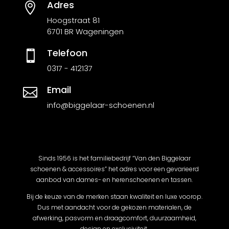
Adres

Hoogstraat 81
6701 BR Wageningen
Telefoon

0317 - 412137
Email

info@biggelaar-schoenen.nl
Sinds 1956 is het familiebedrijf “Van den Biggelaar
schoenen & accessoires” het adres voor een gevarieerd
aanbod van dames- en herenschoenen en tassen.
Bij de keuze van de merken staan kwaliteit en luxe voorop.
Dus met aandacht voor de gekozen materialen, de
afwerking, pasvorm en draagcomfort, duurzaamheid,
design en exclusiviteit.