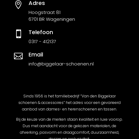
Adres

Hoogstraat 81
6701 BR Wageningen
Telefoon

0317 - 412137
Email

info@biggelaar-schoenen.nl
Sinds 1956 is het familiebedrijf “Van den Biggelaar
schoenen & accessoires” het adres voor een gevarieerd
aanbod van dames- en herenschoenen en tassen.
Bij de keuze van de merken staan kwaliteit en luxe voorop.
Dus met aandacht voor de gekozen materialen, de
afwerking, pasvorm en draagcomfort, duurzaamheid,
design en exclusiviteit.