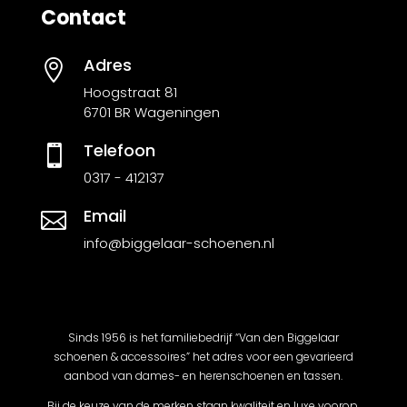
Contact
Adres

Hoogstraat 81
6701 BR Wageningen
Telefoon

0317 - 412137
Email

info@biggelaar-schoenen.nl
Sinds 1956 is het familiebedrijf “Van den Biggelaar
schoenen & accessoires” het adres voor een gevarieerd
aanbod van dames- en herenschoenen en tassen.
Bij de keuze van de merken staan kwaliteit en luxe voorop.