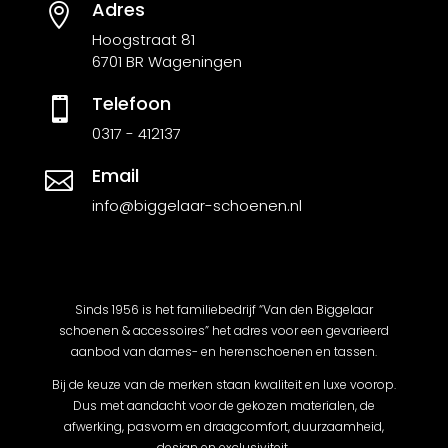
Adres

Hoogstraat 81
6701 BR Wageningen
Telefoon

0317 - 412137
Email

info@biggelaar-schoenen.nl
Sinds 1956 is het familiebedrijf “Van den Biggelaar
schoenen & accessoires” het adres voor een gevarieerd
aanbod van dames- en herenschoenen en tassen.
Bij de keuze van de merken staan kwaliteit en luxe voorop.
Dus met aandacht voor de gekozen materialen, de
afwerking, pasvorm en draagcomfort, duurzaamheid,
design en exclusiviteit.