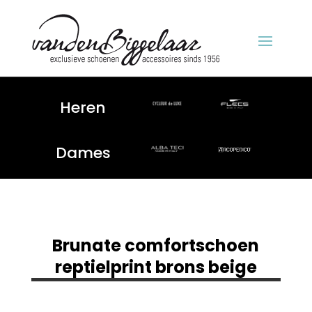
Heren
Dames
Brunate comfortschoen
reptielprint brons beige