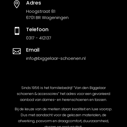
Adres

Hoogstraat 81
6701 BR Wageningen
Telefoon

0317 - 412137
Email

info@biggelaar-schoenen.nl
Sinds 1956 is het familiebedrijf “Van den Biggelaar
schoenen & accessoires” het adres voor een gevarieerd
aanbod van dames- en herenschoenen en tassen.
Bij de keuze van de merken staan kwaliteit en luxe voorop.
Dus met aandacht voor de gekozen materialen, de
afwerking, pasvorm en draagcomfort, duurzaamheid,
design en exclusiviteit.