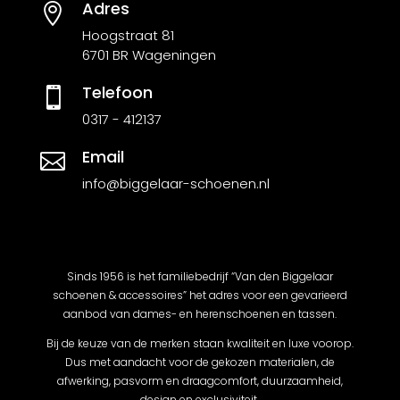
Adres

Hoogstraat 81
6701 BR Wageningen
Telefoon

0317 - 412137
Email

info@biggelaar-schoenen.nl
Sinds 1956 is het familiebedrijf “Van den Biggelaar
schoenen & accessoires” het adres voor een gevarieerd
aanbod van dames- en herenschoenen en tassen.
Bij de keuze van de merken staan kwaliteit en luxe voorop.
Dus met aandacht voor de gekozen materialen, de
afwerking, pasvorm en draagcomfort, duurzaamheid,
design en exclusiviteit.