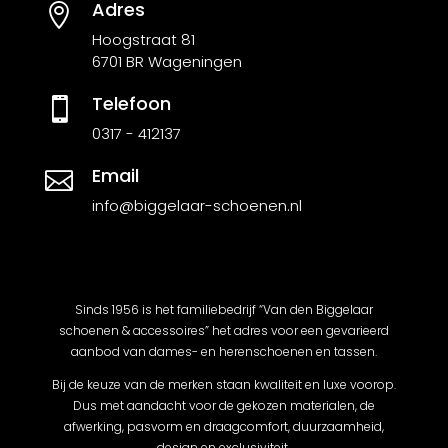
Adres

Hoogstraat 81
6701 BR Wageningen
Telefoon

0317 - 412137
Email

info@biggelaar-schoenen.nl
Sinds 1956 is het familiebedrijf “Van den Biggelaar
schoenen & accessoires” het adres voor een gevarieerd
aanbod van dames- en herenschoenen en tassen.
Bij de keuze van de merken staan kwaliteit en luxe voorop.
Dus met aandacht voor de gekozen materialen, de
afwerking, pasvorm en draagcomfort, duurzaamheid,
design en exclusiviteit.