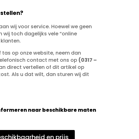
stellen?
taan wij voor service. Hoewel we geen
wij toch dagelijks vele “online
 klanten.
of tas op onze website, neem dan
telefonisch contact met ons op
(0317 –
an direct vertellen of dit artikel op
st. Als u dat wilt, dan sturen wij dit
 informeren naar beschikbare maten
schikbaarheid en prijs