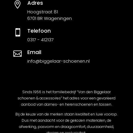
Adres

Hoogstraat 81
6701 BR Wageningen
Telefoon

0317 - 412137
Email

info@biggelaar-schoenen.nl
Sinds 1956 is het familiebedrijf “Van den Biggelaar
schoenen & accessoires” het adres voor een gevarieerd
aanbod van dames- en herenschoenen en tassen.
Bij de keuze van de merken staan kwaliteit en luxe voorop.
Dus met aandacht voor de gekozen materialen, de
afwerking, pasvorm en draagcomfort, duurzaamheid,
design en exclusiviteit.