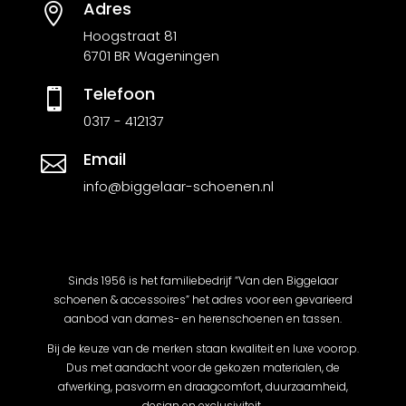
Adres

Hoogstraat 81
6701 BR Wageningen
Telefoon

0317 - 412137
Email

info@biggelaar-schoenen.nl
Sinds 1956 is het familiebedrijf “Van den Biggelaar
schoenen & accessoires” het adres voor een gevarieerd
aanbod van dames- en herenschoenen en tassen.
Bij de keuze van de merken staan kwaliteit en luxe voorop.
Dus met aandacht voor de gekozen materialen, de
afwerking, pasvorm en draagcomfort, duurzaamheid,
design en exclusiviteit.