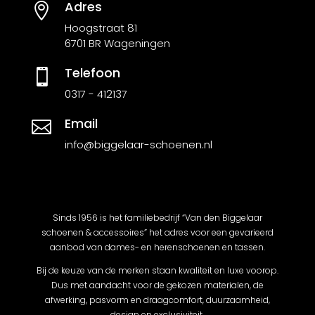
Adres

Hoogstraat 81
6701 BR Wageningen
Telefoon

0317 - 412137
Email

info@biggelaar-schoenen.nl
Sinds 1956 is het familiebedrijf “Van den Biggelaar
schoenen & accessoires” het adres voor een gevarieerd
aanbod van dames- en herenschoenen en tassen.
Bij de keuze van de merken staan kwaliteit en luxe voorop.
Dus met aandacht voor de gekozen materialen, de
afwerking, pasvorm en draagcomfort, duurzaamheid,
design en exclusiviteit.