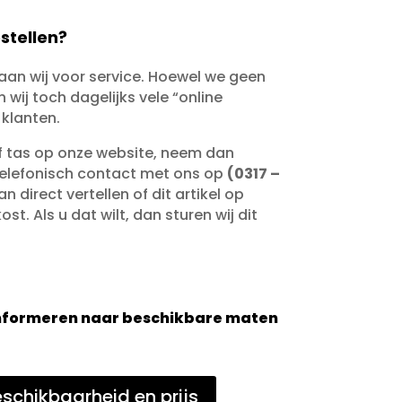
stellen?
taan wij voor service. Hoewel we geen
wij toch dagelijks vele “online
 klanten.
of tas op onze website, neem dan
telefonisch contact met ons op
(0317 –
an direct vertellen of dit artikel op
st. Als u dat wilt, dan sturen wij dit
 informeren naar beschikbare maten
schikbaarheid en prijs