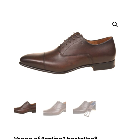
Vraag of “online” bestellen?