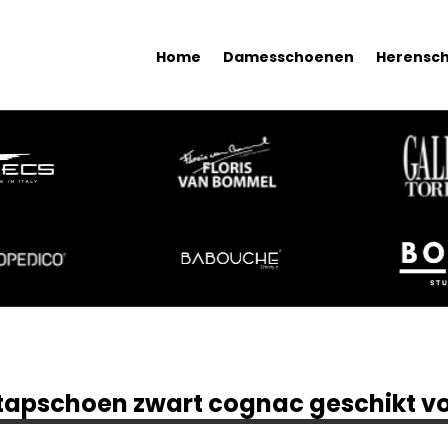
Home
Damesschoenen
Herensc
nstapschoen zwart cognac geschikt vo