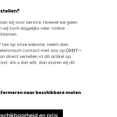
stellen?
taan wij voor service. Hoewel we geen
wij toch dagelijks vele “online
 klanten.
of tas op onze website, neem dan
telefonisch contact met ons op
(0317 –
an direct vertellen of dit artikel op
st. Als u dat wilt, dan sturen wij dit
 informeren naar beschikbare maten
schikbaarheid en prijs