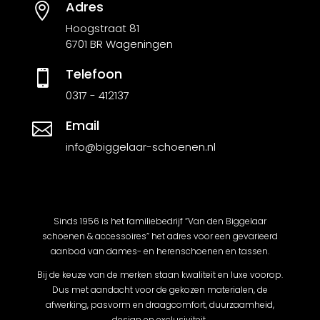
Adres

Hoogstraat 81
6701 BR Wageningen
Telefoon

0317 - 412137
Email

info@biggelaar-schoenen.nl
Sinds 1956 is het familiebedrijf “Van den Biggelaar
schoenen & accessoires” het adres voor een gevarieerd
aanbod van dames- en herenschoenen en tassen.
Bij de keuze van de merken staan kwaliteit en luxe voorop.
Dus met aandacht voor de gekozen materialen, de
afwerking, pasvorm en draagcomfort, duurzaamheid,
design en exclusiviteit.