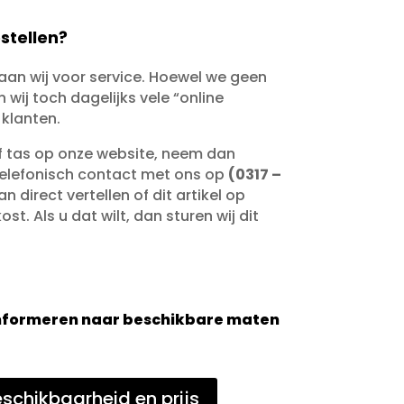
stellen?
taan wij voor service. Hoewel we geen
wij toch dagelijks vele “online
 klanten.
of tas op onze website, neem dan
telefonisch contact met ons op
(0317 –
an direct vertellen of dit artikel op
st. Als u dat wilt, dan sturen wij dit
 informeren naar beschikbare maten
schikbaarheid en prijs