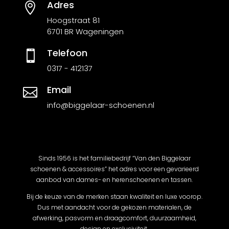
Adres

Hoogstraat 81
6701 BR Wageningen
Telefoon

0317 - 412137
Email

info@biggelaar-schoenen.nl
Sinds 1956 is het familiebedrijf “Van den Biggelaar
schoenen & accessoires” het adres voor een gevarieerd
aanbod van dames- en herenschoenen en tassen.
Bij de keuze van de merken staan kwaliteit en luxe voorop.
Dus met aandacht voor de gekozen materialen, de
afwerking, pasvorm en draagcomfort, duurzaamheid,
design en exclusiviteit.