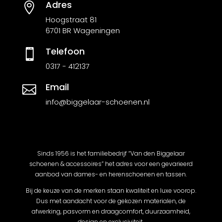
Adres

Hoogstraat 81
6701 BR Wageningen
Telefoon

0317 - 412137
Email

info@biggelaar-schoenen.nl
Sinds 1956 is het familiebedrijf “Van den Biggelaar
schoenen & accessoires” het adres voor een gevarieerd
aanbod van dames- en herenschoenen en tassen.
Bij de keuze van de merken staan kwaliteit en luxe voorop.
Dus met aandacht voor de gekozen materialen, de
afwerking, pasvorm en draagcomfort, duurzaamheid,
design en exclusiviteit.