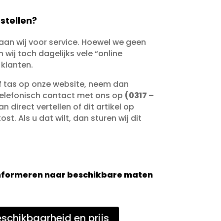
stellen?
taan wij voor service. Hoewel we geen
wij toch dagelijks vele “online
 klanten.
of tas op onze website, neem dan
telefonisch contact met ons op
(0317 –
an direct vertellen of dit artikel op
st. Als u dat wilt, dan sturen wij dit
 informeren naar beschikbare maten
schikbaarheid en prijs