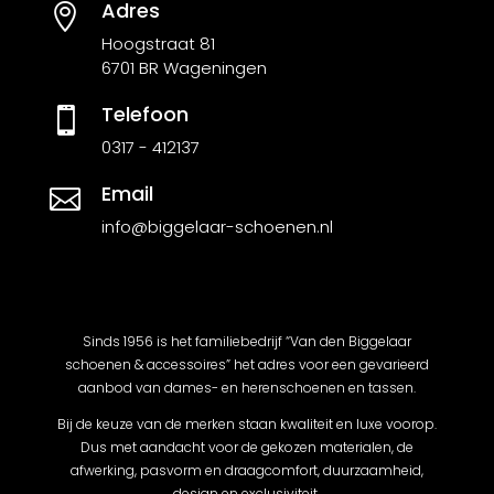
Adres

Hoogstraat 81
6701 BR Wageningen
Telefoon

0317 - 412137
Email

info@biggelaar-schoenen.nl
Sinds 1956 is het familiebedrijf “Van den Biggelaar
schoenen & accessoires” het adres voor een gevarieerd
aanbod van dames- en herenschoenen en tassen.
Bij de keuze van de merken staan kwaliteit en luxe voorop.
Dus met aandacht voor de gekozen materialen, de
afwerking, pasvorm en draagcomfort, duurzaamheid,
design en exclusiviteit.