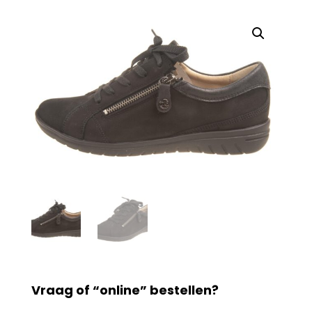
Vraag of “online” bestellen?