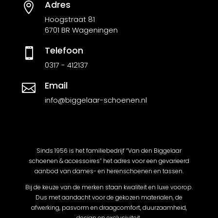
Adres

Hoogstraat 81
6701 BR Wageningen
Telefoon

0317 - 412137
Email

info@biggelaar-schoenen.nl
Sinds 1956 is het familiebedrijf “Van den Biggelaar
schoenen & accessoires” het adres voor een gevarieerd
aanbod van dames- en herenschoenen en tassen.
Bij de keuze van de merken staan kwaliteit en luxe voorop.
Dus met aandacht voor de gekozen materialen, de
afwerking, pasvorm en draagcomfort, duurzaamheid,
design en exclusiviteit.