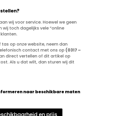
stellen?
taan wij voor service. Hoewel we geen
wij toch dagelijks vele “online
 klanten.
of tas op onze website, neem dan
telefonisch contact met ons op
(0317 –
an direct vertellen of dit artikel op
st. Als u dat wilt, dan sturen wij dit
 informeren naar beschikbare maten
schikbaarheid en prijs