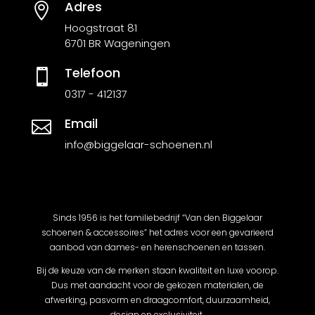
Adres

Hoogstraat 81
6701 BR Wageningen
Telefoon

0317 - 412137
Email

info@biggelaar-schoenen.nl
Sinds 1956 is het familiebedrijf “Van den Biggelaar
schoenen & accessoires” het adres voor een gevarieerd
aanbod van dames- en herenschoenen en tassen.
Bij de keuze van de merken staan kwaliteit en luxe voorop.
Dus met aandacht voor de gekozen materialen, de
afwerking, pasvorm en draagcomfort, duurzaamheid,
design en exclusiviteit.