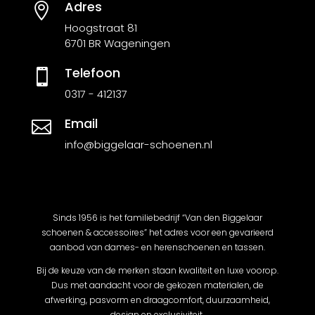
Adres

Hoogstraat 81
6701 BR Wageningen
Telefoon

0317 - 412137
Email

info@biggelaar-schoenen.nl
Sinds 1956 is het familiebedrijf “Van den Biggelaar
schoenen & accessoires” het adres voor een gevarieerd
aanbod van dames- en herenschoenen en tassen.
Bij de keuze van de merken staan kwaliteit en luxe voorop.
Dus met aandacht voor de gekozen materialen, de
afwerking, pasvorm en draagcomfort, duurzaamheid,
design en exclusiviteit.