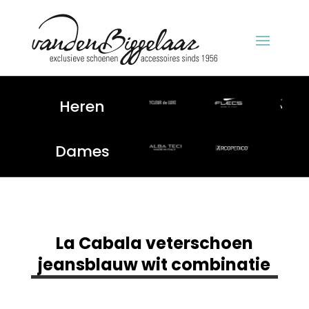
Heren
Dames
La Cabala veterschoen
jeansblauw wit combinatie