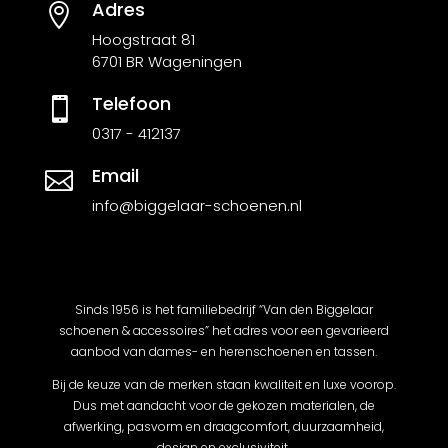
Adres

Hoogstraat 81
6701 BR Wageningen
Telefoon

0317 - 412137
Email

info@biggelaar-schoenen.nl
Sinds 1956 is het familiebedrijf “Van den Biggelaar
schoenen & accessoires” het adres voor een gevarieerd
aanbod van dames- en herenschoenen en tassen.
Bij de keuze van de merken staan kwaliteit en luxe voorop.
Dus met aandacht voor de gekozen materialen, de
afwerking, pasvorm en draagcomfort, duurzaamheid,
design en exclusiviteit.