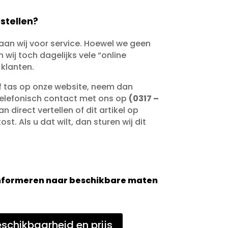
stellen?
taan wij voor service. Hoewel we geen
wij toch dagelijks vele “online
 klanten.
of tas op onze website, neem dan
telefonisch contact met ons op
(0317 –
an direct vertellen of dit artikel op
st. Als u dat wilt, dan sturen wij dit
 informeren naar beschikbare maten
schikbaarheid en prijs