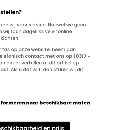
stellen?
taan wij voor service. Hoewel we geen
wij toch dagelijks vele “online
 klanten.
of tas op onze website, neem dan
telefonisch contact met ons op
(0317 –
an direct vertellen of dit artikel op
st. Als u dat wilt, dan sturen wij dit
 informeren naar beschikbare maten
schikbaarheid en prijs