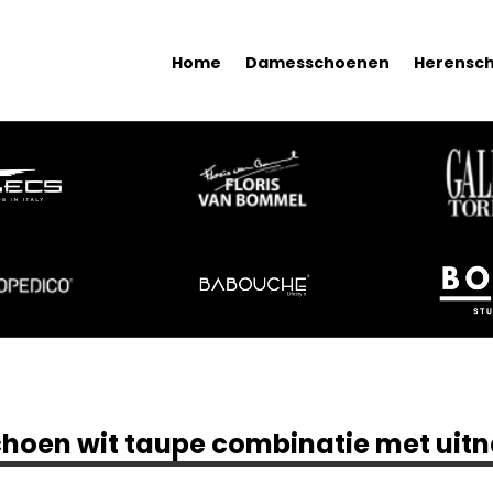
Home
Damesschoenen
Herensc
choen wit taupe combinatie met ui