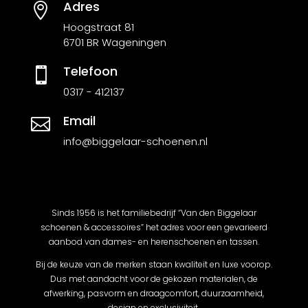
Adres

Hoogstraat 81
6701 BR Wageningen
Telefoon

0317 - 412137
Email

info@biggelaar-schoenen.nl
Sinds 1956 is het familiebedrijf “Van den Biggelaar
schoenen & accessoires” het adres voor een gevarieerd
aanbod van dames- en herenschoenen en tassen.
Bij de keuze van de merken staan kwaliteit en luxe voorop.
Dus met aandacht voor de gekozen materialen, de
afwerking, pasvorm en draagcomfort, duurzaamheid,
design en exclusiviteit.