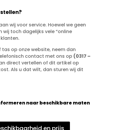
stellen?
taan wij voor service. Hoewel we geen
wij toch dagelijks vele “online
 klanten.
of tas op onze website, neem dan
telefonisch contact met ons op
(0317 –
an direct vertellen of dit artikel op
st. Als u dat wilt, dan sturen wij dit
 informeren naar beschikbare maten
schikbaarheid en prijs