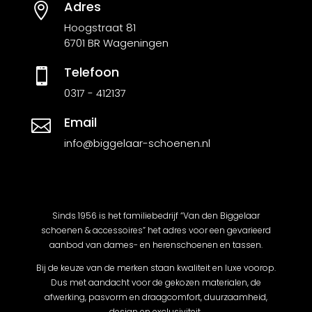
Adres

Hoogstraat 81
6701 BR Wageningen
Telefoon

0317 - 412137
Email

info@biggelaar-schoenen.nl
Sinds 1956 is het familiebedrijf “Van den Biggelaar
schoenen & accessoires” het adres voor een gevarieerd
aanbod van dames- en herenschoenen en tassen.
Bij de keuze van de merken staan kwaliteit en luxe voorop.
Dus met aandacht voor de gekozen materialen, de
afwerking, pasvorm en draagcomfort, duurzaamheid,
design en exclusiviteit.