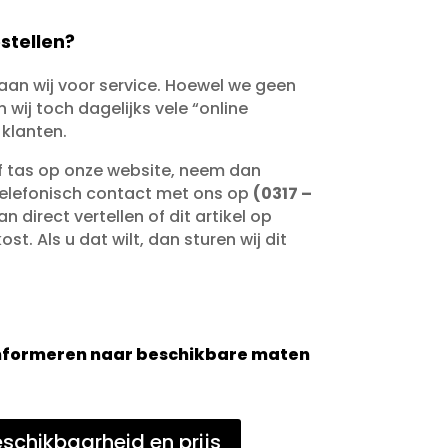
stellen?
taan wij voor service. Hoewel we geen
wij toch dagelijks vele “online
 klanten.
of tas op onze website, neem dan
telefonisch contact met ons op
(0317 –
an direct vertellen of dit artikel op
st. Als u dat wilt, dan sturen wij dit
 informeren naar beschikbare maten
schikbaarheid en prijs