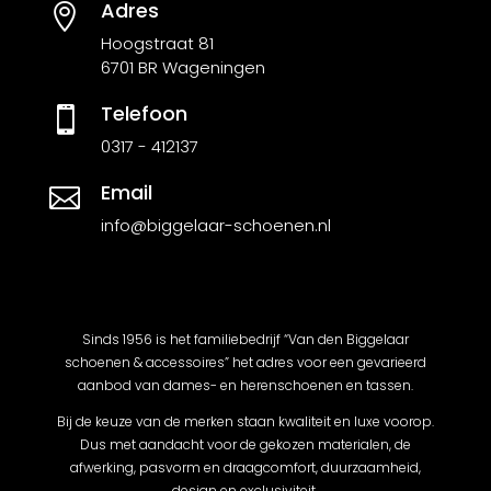
Adres

Hoogstraat 81
6701 BR Wageningen
Telefoon

0317 - 412137
Email

info@biggelaar-schoenen.nl
Sinds 1956 is het familiebedrijf “Van den Biggelaar
schoenen & accessoires” het adres voor een gevarieerd
aanbod van dames- en herenschoenen en tassen.
Bij de keuze van de merken staan kwaliteit en luxe voorop.
Dus met aandacht voor de gekozen materialen, de
afwerking, pasvorm en draagcomfort, duurzaamheid,
design en exclusiviteit.