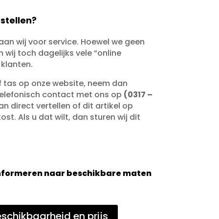
stellen?
taan wij voor service. Hoewel we geen
wij toch dagelijks vele “online
 klanten.
of tas op onze website, neem dan
telefonisch contact met ons op
(0317 –
an direct vertellen of dit artikel op
st. Als u dat wilt, dan sturen wij dit
 informeren naar beschikbare maten
schikbaarheid en prijs