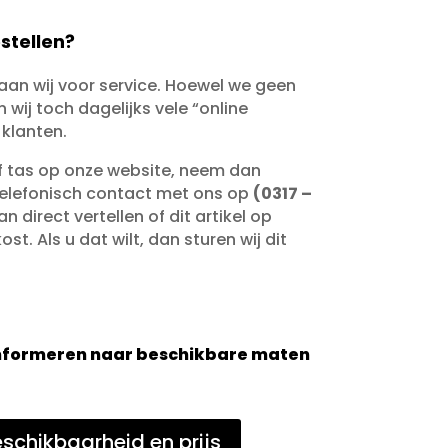
stellen?
taan wij voor service. Hoewel we geen
wij toch dagelijks vele “online
 klanten.
of tas op onze website, neem dan
telefonisch contact met ons op
(0317 –
an direct vertellen of dit artikel op
st. Als u dat wilt, dan sturen wij dit
 informeren naar beschikbare maten
schikbaarheid en prijs