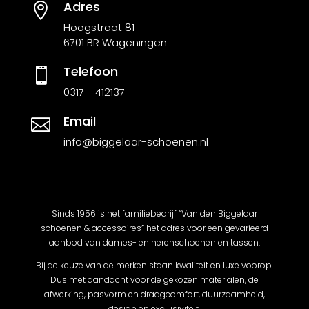
Adres

Hoogstraat 81
6701 BR Wageningen
Telefoon

0317 - 412137
Email

info@biggelaar-schoenen.nl
Sinds 1956 is het familiebedrijf “Van den Biggelaar
schoenen & accessoires” het adres voor een gevarieerd
aanbod van dames- en herenschoenen en tassen.
Bij de keuze van de merken staan kwaliteit en luxe voorop.
Dus met aandacht voor de gekozen materialen, de
afwerking, pasvorm en draagcomfort, duurzaamheid,
design en exclusiviteit.