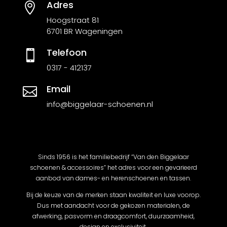
Adres

Hoogstraat 81
6701 BR Wageningen
Telefoon

0317 - 412137
Email

info@biggelaar-schoenen.nl
Sinds 1956 is het familiebedrijf “Van den Biggelaar
schoenen & accessoires” het adres voor een gevarieerd
aanbod van dames- en herenschoenen en tassen.
Bij de keuze van de merken staan kwaliteit en luxe voorop.
Dus met aandacht voor de gekozen materialen, de
afwerking, pasvorm en draagcomfort, duurzaamheid,
design en exclusiviteit.