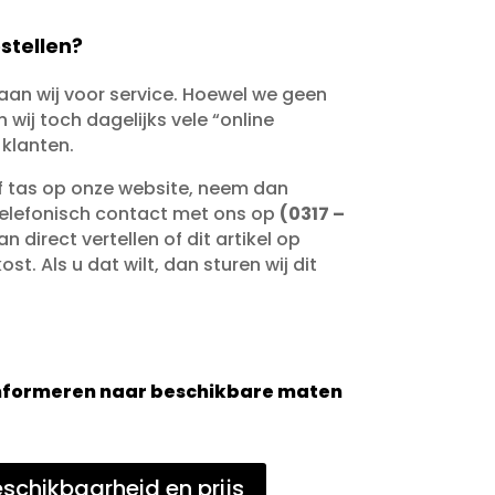
stellen?
taan wij voor service. Hoewel we geen
wij toch dagelijks vele “online
 klanten.
of tas op onze website, neem dan
telefonisch contact met ons op
(0317 –
an direct vertellen of dit artikel op
st. Als u dat wilt, dan sturen wij dit
 informeren naar beschikbare maten
schikbaarheid en prijs